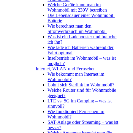
Welche Geräte kann man im
Wohnmobil mit 230V betreiben
Die Lebensdauer einer Wohnmobil-
Batterie
Wie berechnet man den
Stromverbrauch im Wohnmobil
Was ist ein Ladebooster und brauche
ich ihn?
Wie lade ich Batterien während der
Fahrt optimal
Inselbetrieb im Wohnmobil – was ist
möglich?
Internet, WLAN und Fernsehen
Wie bekommt man Internet im
Wohnmobil?
Lohnt sich Starlink im Wohnmobil?
Welche Router sind für Wohnmobile
geeignet?
LTE vs. 5G im Camping – was ist
sinnvoll?
Wie funktioniert Fernsehen im
Wohnmobil?
SAT-Anlage oder Streaming – was ist
besser?
Welche Antennen braucht man für