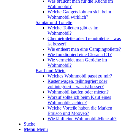
Was braucht man für die Küche im
Wohnmobil?
Welche Gadgets lohnen sich beim
Wohnmobil wirklich?
Sanitär und Toilette
Welche Toiletten gibt es im
Wohnmobil?
Chemietoilette oder Trenntoilette – was
ist besser?
Wie entleert man eine Campingtoilette?
Wie funktioniert eine Clesana C1?
Wie vermeidet man Gerüche im
Wohnmobil?
Kauf und Miete
Welches Wohnmobil passt zu mir?
Kastenwagen, teilintegriert oder
vollintegriert – was ist besser?
Wohnmobil kaufen oder mieten?
Worauf sollte ich beim Kauf eines
Wohnmobils achten?
Welche Vorteile haben die Marken
Etrusco und Mooveo?
Wie läuft eine Wohnmobil-Miete ab?
Suche
Menü
Menü