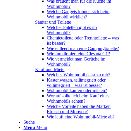
Was braucht man für die Küche im
Wohnmobil?
Welche Gadgets lohnen sich beim
Wohnmobil wirklich?
Sanitär und Toilette
Welche Toiletten gibt es im
Wohnmobil?
Chemietoilette oder Trenntoilette – was
ist besser?
Wie entleert man eine Campingtoilette?
Wie funktioniert eine Clesana C1?
Wie vermeidet man Gerüche im
Wohnmobil?
Kauf und Miete
Welches Wohnmobil passt zu mir?
Kastenwagen, teilintegriert oder
vollintegriert – was ist besser?
Wohnmobil kaufen oder mieten?
Worauf sollte ich beim Kauf eines
Wohnmobils achten?
Welche Vorteile haben die Marken
Etrusco und Mooveo?
Wie läuft eine Wohnmobil-Miete ab?
Suche
Menü
Menü