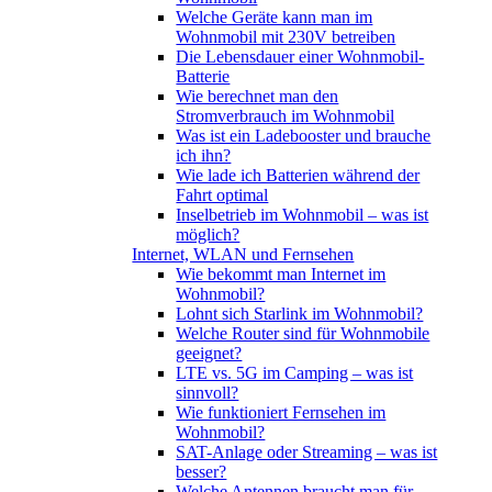
Welche Geräte kann man im
Wohnmobil mit 230V betreiben
Die Lebensdauer einer Wohnmobil-
Batterie
Wie berechnet man den
Stromverbrauch im Wohnmobil
Was ist ein Ladebooster und brauche
ich ihn?
Wie lade ich Batterien während der
Fahrt optimal
Inselbetrieb im Wohnmobil – was ist
möglich?
Internet, WLAN und Fernsehen
Wie bekommt man Internet im
Wohnmobil?
Lohnt sich Starlink im Wohnmobil?
Welche Router sind für Wohnmobile
geeignet?
LTE vs. 5G im Camping – was ist
sinnvoll?
Wie funktioniert Fernsehen im
Wohnmobil?
SAT-Anlage oder Streaming – was ist
besser?
Welche Antennen braucht man für