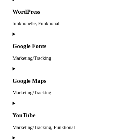
WordPress
funktionelle, Funktional
Consent
to
service
Google Fonts
wordpress
Marketing/Tracking
Consent
to
service
Google Maps
google-
fonts
Marketing/Tracking
Consent
to
service
YouTube
google-
maps
Marketing/Tracking, Funktional
Consent