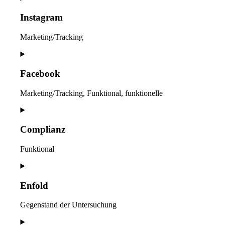
to
service
Instagram
youtube
Marketing/Tracking
Consent
to
service
Facebook
instagram
Marketing/Tracking, Funktional, funktionelle
Consent
to
service
Complianz
facebook
Funktional
Consent
to
service
Enfold
complianz
Gegenstand der Untersuchung
Consent