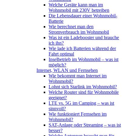
Welche Geräte kann man im
Wohnmobil mit 230V betreiben
Die Lebensdauer einer Wohnmobil-
Batterie
Wie berechnet man den
Stromverbrauch im Wohnmobil
Was ist ein Ladebooster und brauche
ich ihn?
Wie lade ich Batterien während der
Fahrt optimal
Inselbetrieb im Wohnmobil – was ist
möglich?
Internet, WLAN und Fernsehen
Wie bekommt man Internet im
Wohnmobil?
Lohnt sich Starlink im Wohnmobil?
Welche Router sind für Wohnmobile
geeignet?
LTE vs. 5G im Camping – was ist
sinnvoll?
Wie funktioniert Fernsehen im
Wohnmobil?
SAT-Anlage oder Streaming – was ist
besser?
Welche Antennen braucht man für