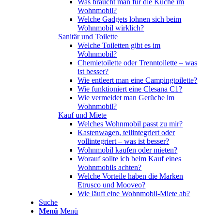
Was braucht man für die Küche im
Wohnmobil?
Welche Gadgets lohnen sich beim
Wohnmobil wirklich?
Sanitär und Toilette
Welche Toiletten gibt es im
Wohnmobil?
Chemietoilette oder Trenntoilette – was
ist besser?
Wie entleert man eine Campingtoilette?
Wie funktioniert eine Clesana C1?
Wie vermeidet man Gerüche im
Wohnmobil?
Kauf und Miete
Welches Wohnmobil passt zu mir?
Kastenwagen, teilintegriert oder
vollintegriert – was ist besser?
Wohnmobil kaufen oder mieten?
Worauf sollte ich beim Kauf eines
Wohnmobils achten?
Welche Vorteile haben die Marken
Etrusco und Mooveo?
Wie läuft eine Wohnmobil-Miete ab?
Suche
Menü
Menü