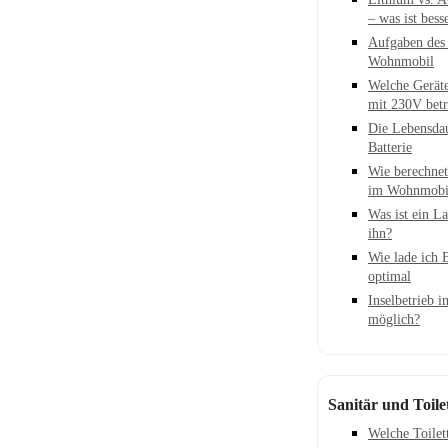
– was ist bess
Aufgaben des 
Wohnmobil
Welche Gerät
mit 230V betr
Die Lebensda
Batterie
Wie berechne
im Wohnmobi
Was ist ein L
ihn?
Wie lade ich 
optimal
Inselbetrieb 
möglich?
Sanitär und Toile
Welche Toilet