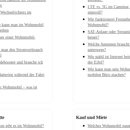
er
LTE vs. 5G im Camping –
Wechselrichters im
sinnvoll?
Wie funktioniert Fernseh
e kann man im Wohnmobil
Wohnmobil?
eiben
SAT-Anlage oder Streami
uer einer Wohnmobil-
besser?
Welche Antennen braucht
t man den Stromverbrauch
unterwegs?
l
Wie stabil ist Internet b
adebooster und brauche ich
der Eifel?
Wie kann man sein Wohn
Batterien während der Fahrt
mobilen Büro machen?
im Wohnmobil – was ist
tte
Kauf und Miete
ten gibt es im Wohnmobil?
Welches Wohnmobil passt