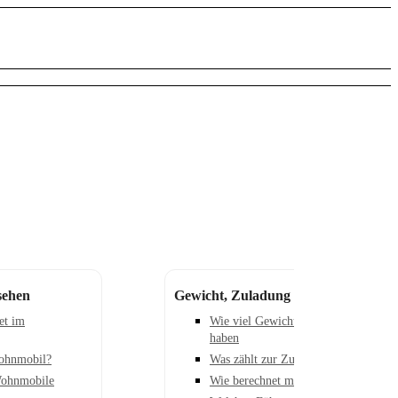
sehen
Gewicht, Zuladung und Führerschei
et im
Wie viel Gewicht darf ein Wohnmobi
haben
Wohnmobil?
Was zählt zur Zuladung im Wohnmob
Wohnmobile
Wie berechnet man die Zuladung kor