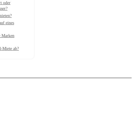
rt oder
sser?
mieten?
auf eines
e Marken
l-Miete ab?