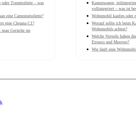
e oder Trenntoilette – was
Kastenwagen, teilintegrie
vollintegriert – was ist be
man eine Campingtoilette?
Wohnmobil kaufen oder 
ert eine Clesana C1?
Worauf sollte ich beim K
Wohnmobils achten?
t man Gerüche im
Welche Vorteile haben di
Etrusco und Mooveo?
Wie läuft eine Wohnmobi
k