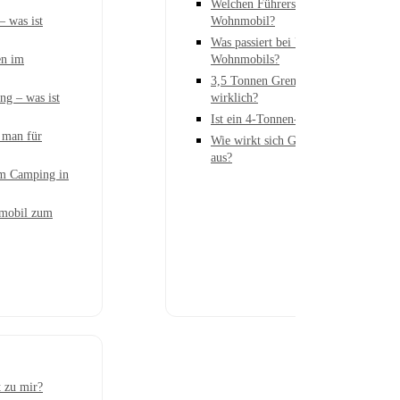
Welchen Führerschein brauche ich fü
 was ist
Wohnmobil?
Was passiert bei Überladung eines
en im
Wohnmobils?
3,5 Tonnen Grenze – was bedeutet si
ng – was ist
wirklich?
Ist ein 4-Tonnen-Wohnmobil sinnvol
 man für
Wie wirkt sich Gewicht auf Fahrverh
aus?
eim Camping in
mobil zum
 zu mir?