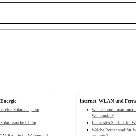
 Energie
Internet, WLAN und Fern
ert eine Solaranlage im
Wie bekommt man Intern
Wohnmobil?
 Solar brauche ich im
Lohnt sich Starlink im 
Welche Router sind für 
AGM Batterie im Wohnmobil
geeignet?