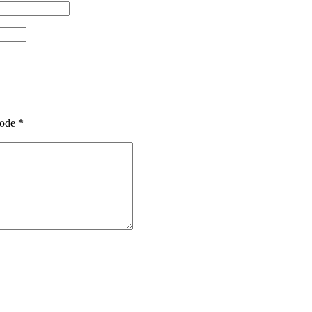
ode
*