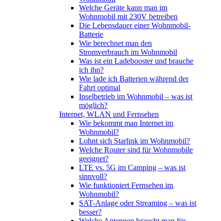
Welche Geräte kann man im
Wohnmobil mit 230V betreiben
Die Lebensdauer einer Wohnmobil-
Batterie
Wie berechnet man den
Stromverbrauch im Wohnmobil
Was ist ein Ladebooster und brauche
ich ihn?
Wie lade ich Batterien während der
Fahrt optimal
Inselbetrieb im Wohnmobil – was ist
möglich?
Internet, WLAN und Fernsehen
Wie bekommt man Internet im
Wohnmobil?
Lohnt sich Starlink im Wohnmobil?
Welche Router sind für Wohnmobile
geeignet?
LTE vs. 5G im Camping – was ist
sinnvoll?
Wie funktioniert Fernsehen im
Wohnmobil?
SAT-Anlage oder Streaming – was ist
besser?
Welche Antennen braucht man für