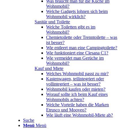
Was braucht man für die Küche im
Wohnmobil?
Welche Gadgets lohnen sich beim
Wohnmobil wirklich?
Sanitär und Toilette
Welche Toiletten gibt es im
Wohnmobil?
Chemietoilette oder Trenntoilette – was
ist besser?
Wie entleert man eine Campingtoilette?
Wie funktioniert eine Clesana C1?
Wie vermeidet man Gerüche im
Wohnmobil?
Kauf und Miete
Welches Wohnmobil passt zu mir?
Kastenwagen, teilintegriert oder
vollintegriert – was ist besser?
Wohnmobil kaufen oder mieten?
Worauf sollte ich beim Kauf eines
Wohnmobils achten?
Welche Vorteile haben die Marken
Etrusco und Mooveo?
Wie läuft eine Wohnmobil-Miete ab?
Suche
Menü
Menü