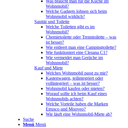
Was braucht man für die Küche im
Wohnmobil?
Welche Gadgets lohnen sich beim
Wohnmobil wirklich?
Sanitär und Toilette
Welche Toiletten gibt es im
Wohnmobil?
Chemietoilette oder Trenntoilette – was
ist besser?
Wie entleert man eine Campingtoilette?
Wie funktioniert eine Clesana C1?
Wie vermeidet man Gerüche im
Wohnmobil?
Kauf und Miete
Welches Wohnmobil passt zu mir?
Kastenwagen, teilintegriert oder
vollintegriert – was ist besser?
Wohnmobil kaufen oder mieten?
Worauf sollte ich beim Kauf eines
Wohnmobils achten?
Welche Vorteile haben die Marken
Etrusco und Mooveo?
Wie läuft eine Wohnmobil-Miete ab?
Suche
Menü
Menü