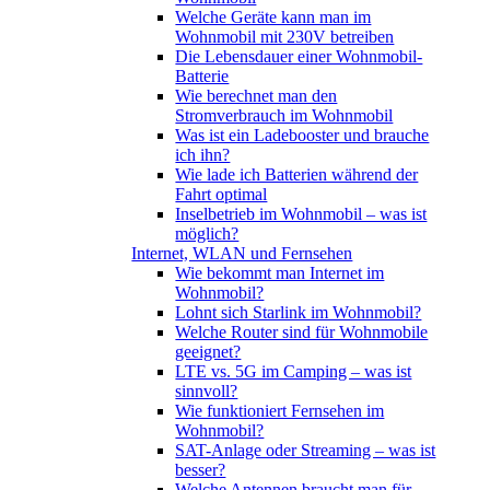
Welche Geräte kann man im
Wohnmobil mit 230V betreiben
Die Lebensdauer einer Wohnmobil-
Batterie
Wie berechnet man den
Stromverbrauch im Wohnmobil
Was ist ein Ladebooster und brauche
ich ihn?
Wie lade ich Batterien während der
Fahrt optimal
Inselbetrieb im Wohnmobil – was ist
möglich?
Internet, WLAN und Fernsehen
Wie bekommt man Internet im
Wohnmobil?
Lohnt sich Starlink im Wohnmobil?
Welche Router sind für Wohnmobile
geeignet?
LTE vs. 5G im Camping – was ist
sinnvoll?
Wie funktioniert Fernsehen im
Wohnmobil?
SAT-Anlage oder Streaming – was ist
besser?
Welche Antennen braucht man für