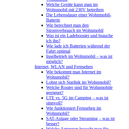
Welche Geräte kann man im
Wohnmobil mit 230V betreiben
Die Lebensdauer einer Wohnmobil-
Batterie
Wie berechnet man den
Stromverbrauch im Wohnmobil
Was ist ein Ladebooster und brauche
ich ihn?
Wie lade ich Batterien während der
Fahrt optimal
Inselbetrieb im Wohnmobil – was ist
möglich?
Internet, WLAN und Fernsehen
Wie bekommt man Internet im
Wohnmobil?
Lohnt sich Starlink im Wohnmobil?
Welche Router sind für Wohnmobile
geeignet?
LTE vs. 5G im Camping – was ist
sinnvoll?
Wie funktioniert Fernsehen im
Wohnmobil?
SAT-Anlage oder Streaming – was ist
besser?
Welche Antennen braucht man für