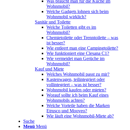
Was braucht man für die Küche im
Wohnmobil?
Welche Gadgets lohnen sich beim
Wohnmobil wirklich?
Sanitär und Toilette
Welche Toiletten gibt es im
Wohnmobil?
Chemietoilette oder Trenntoilette – was
ist besser?
Wie entleert man eine Campingtoilette?
Wie funktioniert eine Clesana C1?
Wie vermeidet man Gerüche im
Wohnmobil?
Kauf und Miete
Welches Wohnmobil passt zu mir?
Kastenwagen, teilintegriert oder
vollintegriert – was ist besser?
Wohnmobil kaufen oder mieten?
Worauf sollte ich beim Kauf eines
Wohnmobils achten?
Welche Vorteile haben die Marken
Etrusco und Mooveo?
Wie läuft eine Wohnmobil-Miete ab?
Suche
Menü
Menü